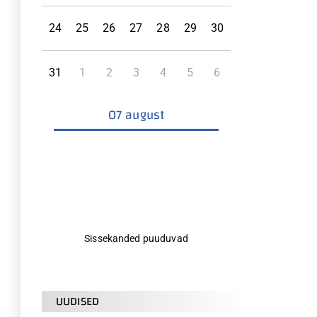
24
25
26
27
28
29
30
31
1
2
3
4
5
6
07 august
Sissekanded puuduvad
UUDISED