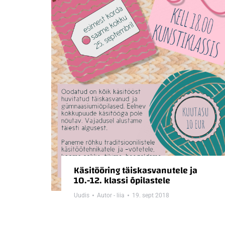
Käsitööring täiskasvanutele ja
10.-12. klassi õpilastele
Uudis
Autor -
liia
19. sept 2018