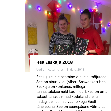
Hea Eeskuju 2018
Uudis
Autor -
siret
3. dets. 2018
Eeskuju ei ole peamine viis teisi mõjutada.
See on ainus viis. (Albert Schweitzer) Hea
Eeskuju on konkurss, millega
tunnustatakse neid koolinoori, kes on oma
vabast tahtest viinud kodukandis ellu
midagi sellist, mis väärib kogu Eesti
tähelepanu. See on suurepärane võimalus