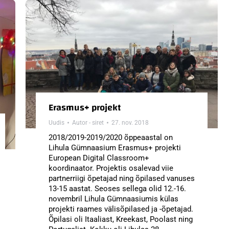
Erasmus+ projekt
Uudis
Autor -
siret
27. nov. 2018
2018/2019-2019/2020 õppeaastal on
Lihula Gümnaasium Erasmus+ projekti
European Digital Classroom+
koordinaator. Projektis osalevad viie
partnerriigi õpetajad ning õpilased vanuses
13-15 aastat. Seoses sellega olid 12.-16.
novembril Lihula Gümnaasiumis külas
projekti raames välisõpilased ja -õpetajad.
Õpilasi oli Itaaliast, Kreekast, Poolast ning