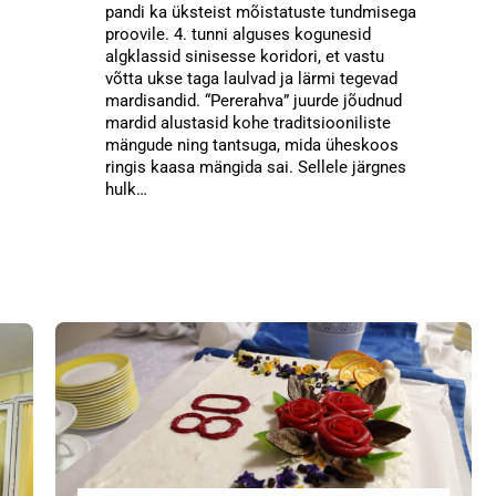
pandi ka üksteist mõistatuste tundmisega
proovile. 4. tunni alguses kogunesid
algklassid sinisesse koridori, et vastu
võtta ukse taga laulvad ja lärmi tegevad
mardisandid. “Pererahva” juurde jõudnud
mardid alustasid kohe traditsiooniliste
mängude ning tantsuga, mida üheskoos
ringis kaasa mängida sai. Sellele järgnes
hulk…