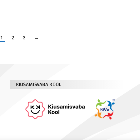
1
2
3
→
KIUSAMISVABA KOOL