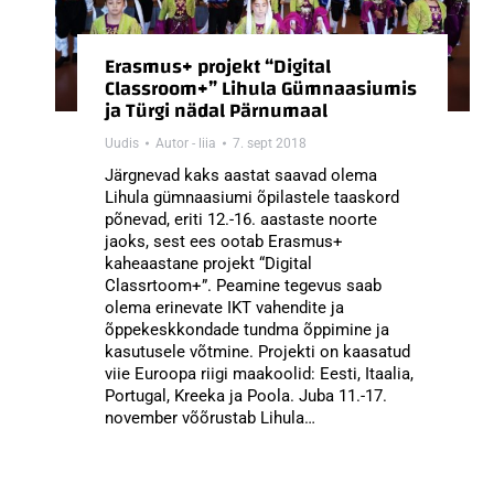
Erasmus+ projekt “Digital
Classroom+” Lihula Gümnaasiumis
ja Türgi nädal Pärnumaal
Uudis
Autor -
liia
7. sept 2018
Järgnevad kaks aastat saavad olema
Lihula gümnaasiumi õpilastele taaskord
põnevad, eriti 12.-16. aastaste noorte
jaoks, sest ees ootab Erasmus+
kaheaastane projekt “Digital
Classrtoom+”. Peamine tegevus saab
olema erinevate IKT vahendite ja
õppekeskkondade tundma õppimine ja
kasutusele võtmine. Projekti on kaasatud
viie Euroopa riigi maakoolid: Eesti, Itaalia,
Portugal, Kreeka ja Poola. Juba 11.-17.
november võõrustab Lihula…