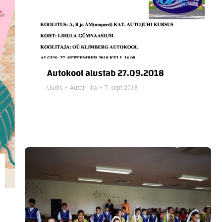
Autokool alustab 27.09.2018
Uudis
Autor -
liia
7. sept 2018