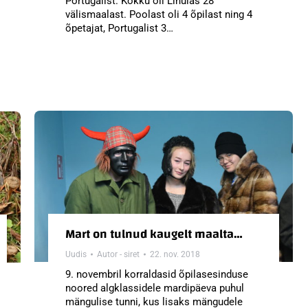
Portugalist. Kokku oli Lihulas 28
välismaalast. Poolast oli 4 õpilast ning 4
õpetajat, Portugalist 3…
Mart on tulnud kaugelt maalta…
Uudis
Autor -
siret
22. nov. 2018
9. novembril korraldasid õpilasesinduse
noored algklassidele mardipäeva puhul
mängulise tunni, kus lisaks mängudele