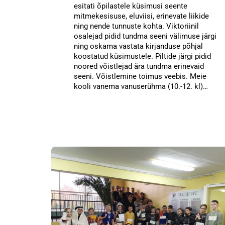
esitati õpilastele küsimusi seente
mitmekesisuse, eluviisi, erinevate liikide
ning nende tunnuste kohta. Viktoriinil
osalejad pidid tundma seeni välimuse järgi
ning oskama vastata kirjanduse põhjal
koostatud küsimustele. Piltide järgi pidid
noored võistlejad ära tundma erinevaid
seeni. Võistlemine toimus veebis. Meie
kooli vanema vanuserühma (10.-12. kl)…