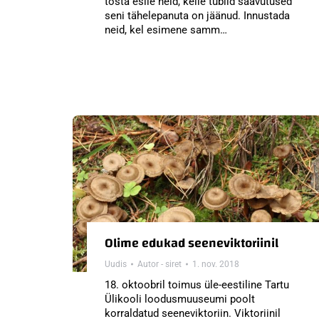
tõsta esile neid, kelle tublid saavutused
seni tähelepanuta on jäänud. Innustada
neid, kel esimene samm…
Olime edukad seeneviktoriinil
Uudis
Autor -
siret
1. nov. 2018
18. oktoobril toimus üle-eestiline Tartu
Ülikooli loodusmuuseumi poolt
korraldatud seeneviktoriin. Viktoriinil