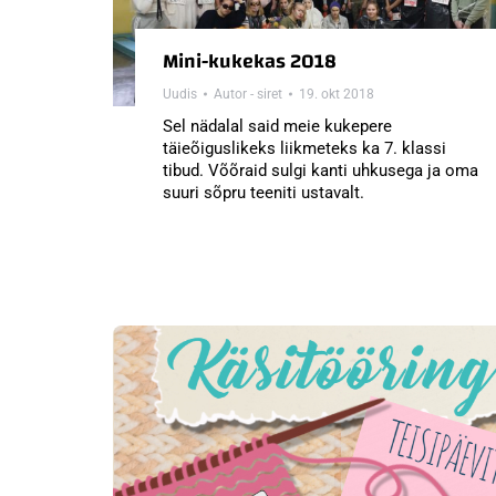
Mini-kukekas 2018
Uudis
Autor -
siret
19. okt 2018
Sel nädalal said meie kukepere
täieõiguslikeks liikmeteks ka 7. klassi
tibud. Võõraid sulgi kanti uhkusega ja oma
suuri sõpru teeniti ustavalt.