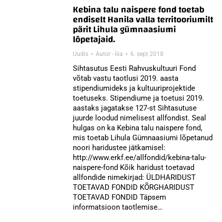
Kebina talu naispere fond toetab
endiselt Hanila valla territooriumilt
pärit Lihula gümnaasiumi
lõpetajaid.
Uudis
Autor -
liia
6. sept 2018
Sihtasutus Eesti Rahvuskultuuri Fond
võtab vastu taotlusi 2019. aasta
stipendiumideks ja kultuuriprojektide
toetuseks. Stipendiume ja toetusi 2019.
aastaks jagatakse 127-st Sihtasutuse
juurde loodud nimelisest allfondist. Seal
hulgas on ka Kebina talu naispere fond,
mis toetab Lihula Gümnaasiumi lõpetanud
noori haridustee jätkamisel:
http://www.erkf.ee/allfondid/kebina-talu-
naispere-fond Kõik haridust toetavad
allfondide nimekirjad: ÜLDHARIDUST
TOETAVAD FONDID KÕRGHARIDUST
TOETAVAD FONDID Täpsem
informatsioon taotlemise…