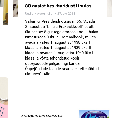
80 aastat keskharidust Lihulas
Uudis
Autor -
siret
27. okt 2018
Vabariigi Presidendi otsus nr 65: ”Avada
Sihtasutise “Lihula Erakeskkooli” poolt
ülalpeetav õigustega erareaalkool Lihulas
nimetusega “Lihula Erareaalkool”, milles
avada arvates 1. augustist 1938 üks I
klass, arvates 1. augustist 1939 üks II
klass ja arvates 1. augustist 1940 üks III
klass ja võtta tähendatud kooli
õppejõudude palgad riigi kanda
Õppejõudude tasude seaduses ettenähtud
ulatuses”. Alla…